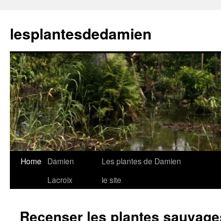
Skip
to
lesplantesdedamien
content
Home
Damien
Les plantes de Damien
Lacroix
le site
Recenser les plantes sauvages