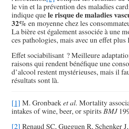
le vin et la prévention des maladies card
le risque de maladies vasc
indique que
32%
en moyenne chez les consommateu
La bière est également associée à une m
ces pathologies, mais avec un effet plus 
Effet sociabilisant ? Meilleure adaptatio
raisons qui rendent bénéfique une con
d’alcool restent mystérieuses, mais il fau
résultats sont là.
[1]
M. Gronbaek
et al.
Mortality associ
intakes of wine, beer, or spirits
BMJ
199
[2]
Renaud SC, Gueguen R, Schenker J, e