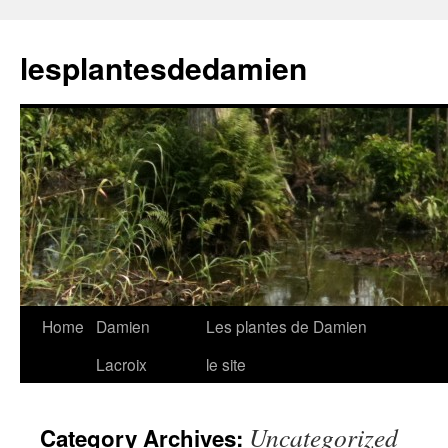
Skip
to
lesplantesdedamien
content
Home
Damien
Les plantes de Damien
Lacroix
le site
Uncategorized
Category Archives: