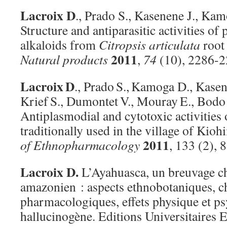
Lacroix D
., Prado S., Kasenene J., Ka
Structure and antiparasitic activities o
alkaloids from
Citropsis articulata
root
2011
Natural products
,
74
(10), 2286-2
Lacroix
D
., Prado
S.,
Kamoga D., Kase
Krief
S., Dumontet
V., Mouray
E., Bodo
Antiplasmodial and cytotoxic activities 
traditionally used in the village of Kio
2011
of Ethnopharmacology
, 133 (2), 
Lacroix D.
L’Ayahuasca, un breuvage 
amazonien : aspects ethnobotaniques, c
pharmacologiques, effets physique et p
hallucinogène. Editions Universitaires 