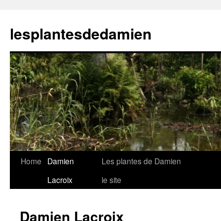
Skip
to
lesplantesdedamien
content
Home
Damien
Les plantes de Damien
Lacroix
le site
Damien Lacroix