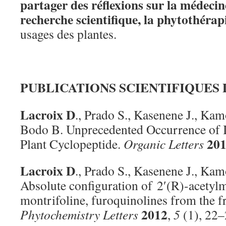
partager des réflexions sur la médecin
recherche scientifique, la phytothérap
usages des plantes.
PUBLICATIONS SCIENTIFIQUES 
Lacroix D
., Prado S., Kasenene J., Kam
Bodo B. Unprecedented Occurrence of Is
20
Plant Cyclopeptide.
Organic Letters
Lacroix D
., Prado S., Kasenene J., Ka
Absolute configuration of 2′(R)-acetylm
montrifoline, furoquinolines from the f
2012
Phytochemistry Letters
,
5
(1), 22–