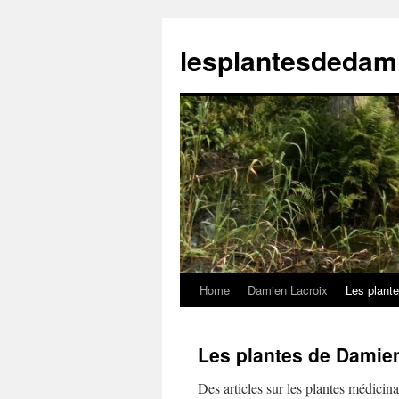
Skip
to
lesplantesdedam
content
Home
Damien Lacroix
Les plante
Les plantes de Damien
Des articles sur les plantes médicinal